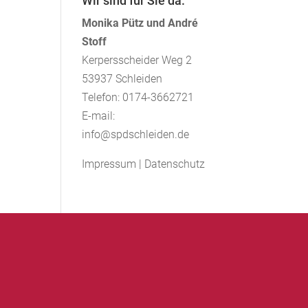
Wir sind für Sie da.
Monika Pütz und André
Stoff
Kerpersscheider Weg 2
53937 Schleiden
Telefon: 0174-3662721
E-mail:
info@spdschleiden.de
Impressum
|
Datenschutz