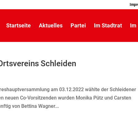
Impr
Startseite
Aktuelles
Partei
Im Stadtrat
Im 
rtsvereins Schleiden
reshauptversammlung am 03.12.2022 wählte der Schleidener
en neuen Co-Vorsitzenden wurden Monika Pütz und Carsten
ünftig von Bettina Wagner...