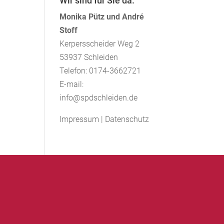
Wir sind für Sie da.
Monika Pütz und André
Stoff
Kerpersscheider Weg 2
53937 Schleiden
Telefon: 0174-3662721
E-mail:
info@spdschleiden.de
Impressum
|
Datenschutz