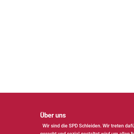
Über uns
Wir sind die SPD Schleiden. Wir treten daf
gerecht und sozial gestaltet wird um allen 