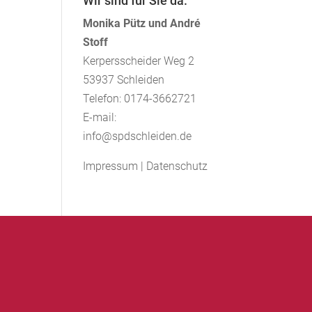
Wir sind für Sie da.
Monika Pütz und André
Stoff
Kerpersscheider Weg 2
53937 Schleiden
Telefon: 0174-3662721
E-mail:
info@spdschleiden.de
Impressum
|
Datenschutz