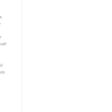
.
e,
e
r
uell
ll
ass